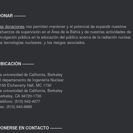
ONAR --------
as donaciones
nos permiten mantener y el potencial de expandir nuestros
sfuerzos de supervisión en el Área de la Bahía y de nuestras actividades de
ivulgación pública en la educación del público acerca de la radiación nuclear,
as tecnologías nucleares, y los riesgos asociados.
BICACIÓN --------
a universidad de California, Berkeley
l departamento de Ingeniería Nuclear
155 Etcheverry Hall, MC 1730
a universidad de California, Berkeley
erkeley, CA 94720-1730
eléfono: (510) 642-4077
ax: (510) 643-9685
ONERSE EN CONTACTO --------