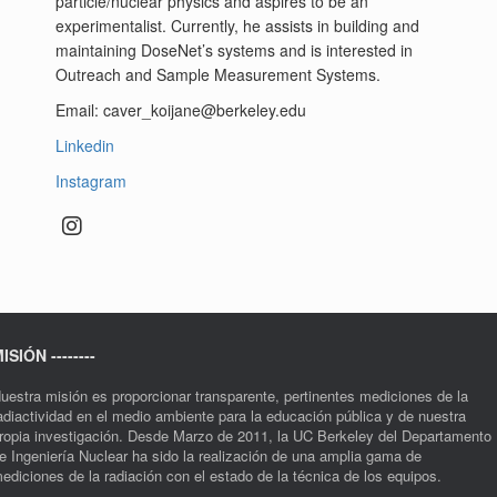
particle/nuclear physics and aspires to be an
experimentalist. Currently, he assists in building and
maintaining DoseNet’s systems and is interested in
Outreach and Sample Measurement Systems.
Email: caver_koijane@berkeley.edu
Linkedin
Instagram
ISIÓN --------
uestra misión es proporcionar transparente, pertinentes mediciones de la
adiactividad en el medio ambiente para la educación pública y de nuestra
ropia investigación. Desde Marzo de 2011, la UC Berkeley del Departamento
e Ingeniería Nuclear ha sido la realización de una amplia gama de
ediciones de la radiación con el estado de la técnica de los equipos.